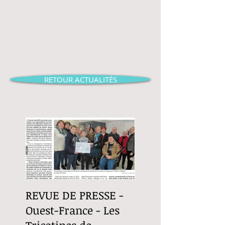
RETOUR ACTUALITÉS
REVUE DE PRESSE -
Revue de Presse -
Ouest-France - Les
Ouest-France - Le