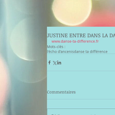
JUSTINE ENTRE DANS LA DA
www.danse-ta-difference.fr
Mots-clés :
l'écho d'ancenis
danse ta différence
Commentaires