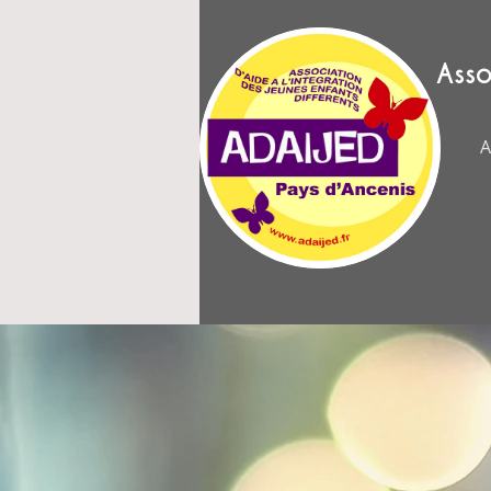
Asso
A