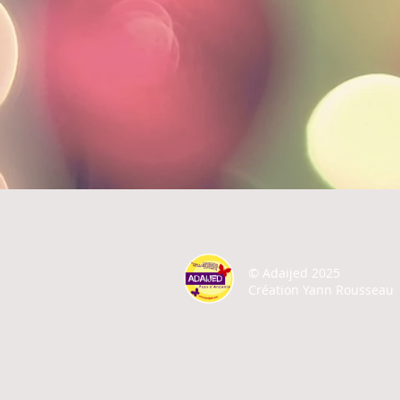
A PROPOS
ACTU
©
Adaijed 2025
Création Yann Rousseau