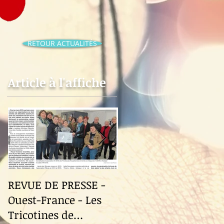
RETOUR ACTUALITÉS
Article à l'affiche
REVUE DE PRESSE -
Revue de Presse -
Ouest-France - Les
Ouest-France - Le
Tricotines de
Fuilet "Le Festival