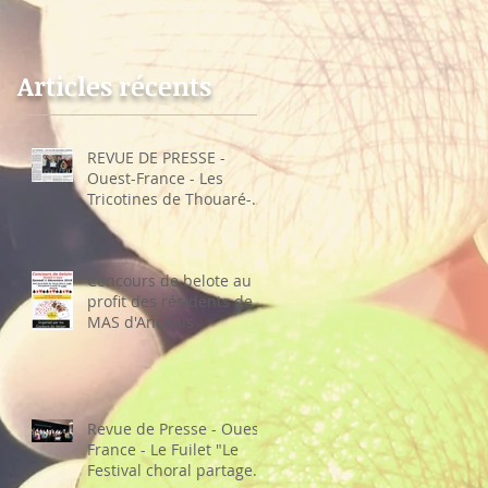
Thouaré-sur-Loire
choral partage sa
recette"
Articles récents
REVUE DE PRESSE -
Ouest-France - Les
Tricotines de Thouaré-
sur-Loire
Concours de belote au
profit des résidents de la
MAS d'Ancenis
Revue de Presse - Ouest-
France - Le Fuilet "Le
Festival choral partage