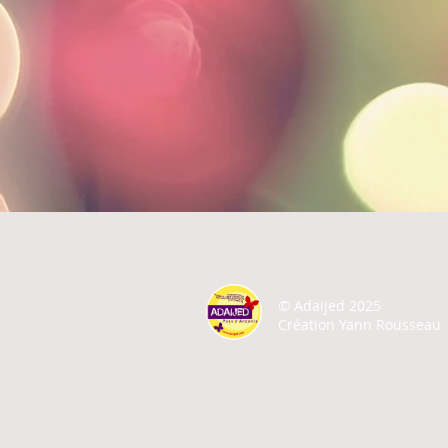
A PROPOS
ACTU
©
Adaijed 2025
Création Yann Rousseau