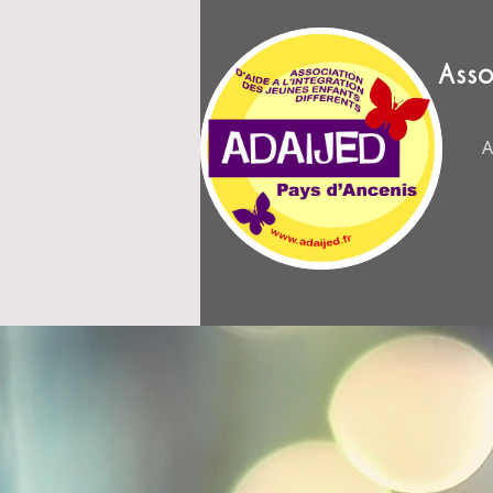
Asso
A