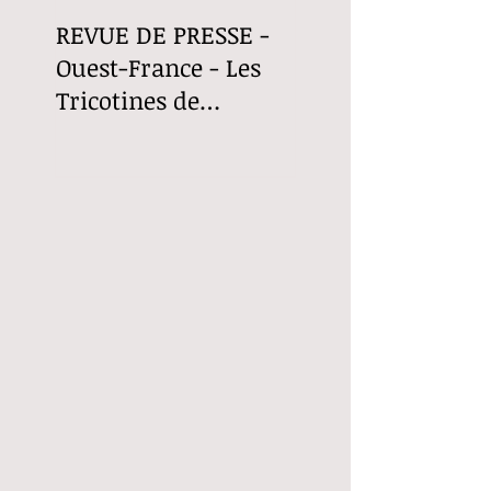
REVUE DE PRESSE -
Revue de Presse -
Ouest-France - Les
Ouest-France - Le
Tricotines de
Fuilet "Le Festival
Thouaré-sur-Loire
choral partage sa
recette"