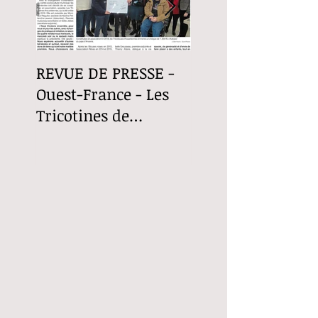
REVUE DE PRESSE -
Revue de Presse -
Ouest-France - Les
Ouest-France - Le
Tricotines de
Fuilet "Le Festival
Thouaré-sur-Loire
choral partage sa
recette"