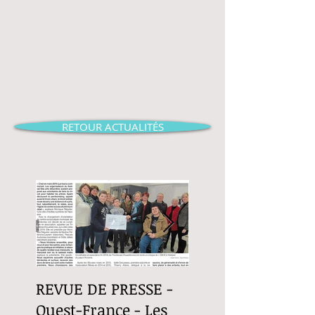
RETOUR ACTUALITÉS
REVUE DE PRESSE -
Revue de Presse -
Ouest-France - Les
Ouest-France - Le