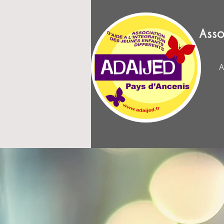
Asso
A