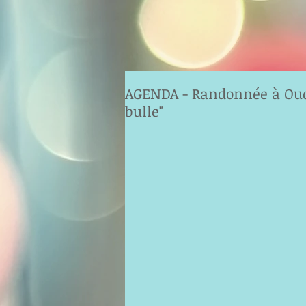
AGENDA - Randonnée à Oudo
bulle"