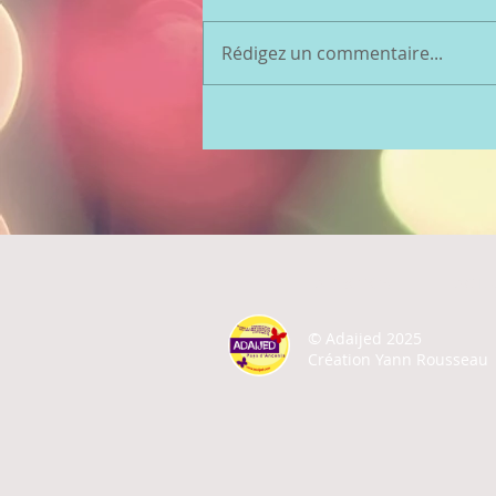
Rédigez un commentaire...
A PROPOS
ACTU
©
Adaijed 2025
Création Yann Rousseau