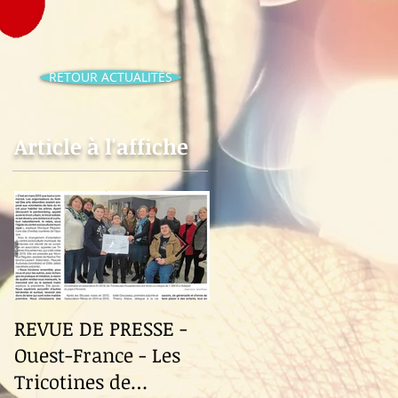
RETOUR ACTUALITÉS
Article à l'affiche
REVUE DE PRESSE -
Revue de Presse -
Ouest-France - Les
Ouest-France - Le
Tricotines de
Fuilet "Le Festival