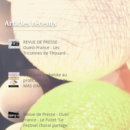
Thouaré-sur-Loire
choral partage sa
recette"
Articles récents
REVUE DE PRESSE -
Ouest-France - Les
Tricotines de Thouaré-
sur-Loire
Concours de belote au
profit des résidents de la
MAS d'Ancenis
Revue de Presse - Ouest-
France - Le Fuilet "Le
Festival choral partage