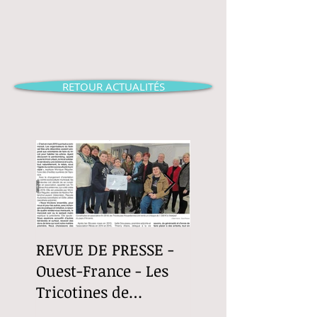
RETOUR ACTUALITÉS
REVUE DE PRESSE -
Revue de Presse -
Ouest-France - Les
Ouest-France - Le
Tricotines de
Fuilet "Le Festival
Thouaré-sur-Loire
choral partage sa