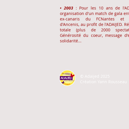
• 2003
: Pour les 10 ans de l'AD
organisation d'un match de gala ent
ex-canaris du FCNantes et 
d'Ancenis, au profit de l'ADAIJED. R
totale (plus de 2000 spectate
Générosité du coeur, message d'e
solidarité...
A PROPOS
ACTU
©
Adaijed 2025
Création Yann Rousseau