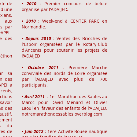
erte de
• 2010
: Premier concours de belote
 d'une
organisé par l'ADAIJED.
ix ans.
é aux
• 2010
: Week-end à CENTER PARC en
es par
Normandie.
DAPEI -
se des
• Depuis 2010
: Ventes des Brioches de
l'Espoir organisées par le Rotary-Club
d'Ancenis pour soutenir les projets de
léthon
l'ADAIJED
• Octobre 2011
: Première Marche
ar sa
conviviale des Bords de Loire organisée
on des
par l'ADAIJED avec plus de 700
APEI a
participants.
cenis,
ctions
• Avril 2011
: 1er Marathon des Sables au
savoir
Maroc pour David Ménard et Olivier
ns des
Laoul en faveur des enfants de l'ADAIJED.
ustif.
notremarathondessables.overblog.com
lement
es du
rès de
• Juin 2012
: 1ère Activité Bouée nautique