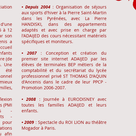
iation
• Depuis 2004
: Organisation de séjours
aux sports d'hiver à la Pierre Saint-Martin
dans les Pyrénées, avec La Pierre
d'une
HANDISKI, dans des appartements
6 à 12
adaptés et avec prise en charge par
ar son
l'ADAIJED des cours nécessitant matériels
enis a
spécifiques et moniteurs.
ccueil
nfants
• 2007
: Conception et création du
re (de
premier site internet ADAIJED par les
). Une
élèves de terminales BEP métiers de la
a été
comptabilité et du secrétariat du lycée
sonnel
professionnel privé ST THOMAS D'AQUIN
ieux
d'Ancenis dans le cadre de leur PPCP -
illes,
Promotion 2006-2007.
exion
• 2008
: Journée à EURODISNEY avec
s (PMI
toutes les familles ADAIJED et leurs
es -
enfants.
nts -
 pour
• 2009
: Spectacle du ROI LION au théâtre
tions
Mogador à Paris.
u afin