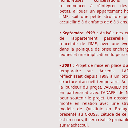
nombreuses concertations
recommencer à réintégrer des
petits, à louer un appartement h
l'IME, soit une petite structure p
accuiellir 5 à 6 enfants de 6 à 9 ans
• Septembre 1999
: Arrivée des e
de l'appartement passerelle
l'enceinte de l'IME, avec une évo
dans la politique de prise enchar
jeunes et une implication du perso
• 2001
: Projet de mise en place d'a
temporaire sur Ancenis. L'AD
réfléchissait depuis 1998 à un pro
structure d'accueil temporaire. Au
la lourdeur du projet, L'ADAIJED s'e
en partenariat avec l'ADAPEI de 
pour soutenir le projet. Un dossier
monté en relation avec une str
modèle de Quistinic en Bretag
présenté au CROSS. L'étude de ce 
est en cours, il sera réalisé probab
sur Machecoul.