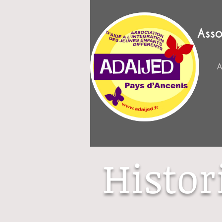
Asso
A
Histor