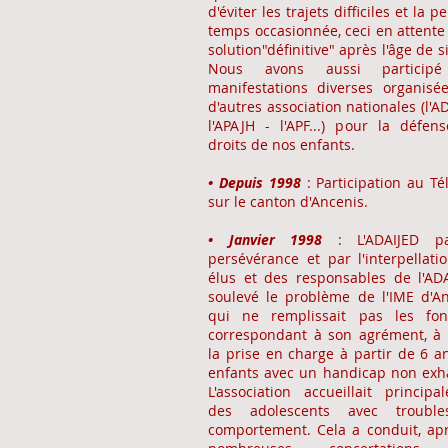
d'éviter les trajets difficiles et la p
temps occasionnée, ceci en attente
solution"définitive" après l'âge de s
Nous avons aussi particip
manifestations diverses organisé
d'autres association nationales (l'A
l'APAJH - l'APF...) pour la défen
droits de nos enfants.
• Depuis 1998
: Participation au Té
sur le canton d'Ancenis.
• Janvier 1998
: L'ADAIJED p
persévérance et par l'interpellati
élus et des responsables de l'AD
soulevé le problème de l'IME d'An
qui ne remplissait pas les fon
correspondant à son agrément, à 
la prise en charge à partir de 6 a
enfants avec un handicap non exha
L'association accueillait principa
des adolescents avec troubl
comportement. Cela a conduit, ap