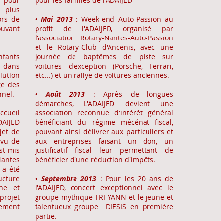
 pour
pour les familles de l'ADAIJED
 plus
ors de
• Mai 2013
: Week-end Auto-Passion au
ouvant
profit de l'ADAIJED, organisé par
.
l'association Rotary-Nantes-Auto-Passion
et le Rotary-Club d'Ancenis, avec une
nfants
journée de baptêmes de piste sur
 dans
voitures d'exception (Porsche, Ferrari,
lution
etc...) et un rallye de voitures anciennes.
ge des
nnel.
• Août 2013
: Après de longues
démarches, L'ADAIJED devient une
ccueil
association reconnue d'intérêt général
AIJED
bénéficiant du régime mécénat fiscal,
jet de
pouvant ainsi délivrer aux particuliers et
 vu de
aux entreprises faisant un don, un
st mis
justificatif fiscal leur permettant de
Nantes
bénéficier d'une réduction d'impôts.
 a été
ucture
• Septembre 2013
: Pour les 20 ans de
ne et
l'ADAIJED, concert exceptionnel avec le
projet
groupe mythique TRI-YANN et le jeune et
lement
talentueux groupe DIESIS en première
partie.