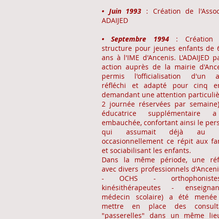
• Juin 1993
: Création de l'Assoc
ADAIJED
• Septembre 1994
: Création 
structure pour jeunes enfants de 
ans à l'IME d'Ancenis. L'ADAIJED p
action auprès de la mairie d'Anc
permis l'officialisation d'un a
réfléchi et adapté pour cinq e
demandant une attention particuliè
2 journée réservées par semaine
éducatrice supplémentaire 
embauchée, confortant ainsi le per
qui assumait déjà au m
occasionnellement ce répit aux fam
et sociabilisant les enfants.
Dans la même période, une réfl
avec divers professionnels d'Anceni
- OCHS - orthophonist
kinésithérapeutes - enseigna
médecin scolaire) a été menée
mettre en place des consulta
"passerelles" dans un même lie