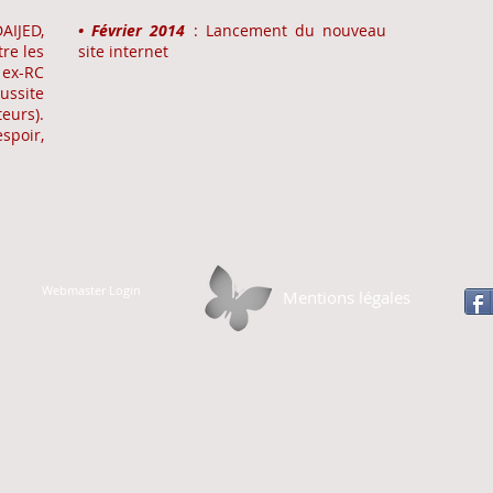
AIJED,
• Février 2014
: Lancement du nouveau
re les
site internet
ex-RC
éussite
urs).
spoir,
ALITÉS
LA PIERRE HANDIS PYRÉNÉES
MARCHE CONV
Webmaster Login
Mentions légales