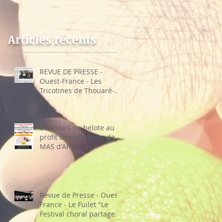
Thouaré-sur-Loire
choral partage sa
recette"
Articles récents
REVUE DE PRESSE -
Ouest-France - Les
Tricotines de Thouaré-
sur-Loire
Concours de belote au
profit des résidents de la
MAS d'Ancenis
Revue de Presse - Ouest-
France - Le Fuilet "Le
Festival choral partage