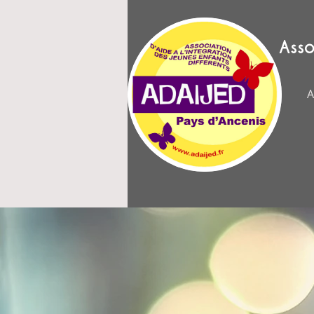
Asso
A