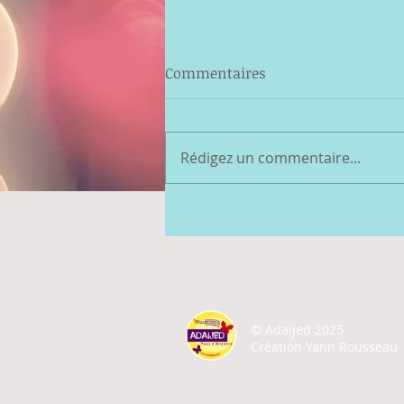
Commentaires
Rédigez un commentaire...
A PROPOS
ACTU
©
Adaijed 2025
Création Yann Rousseau