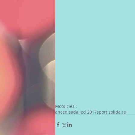
Mots-clés :
ancenis
adaijed 2017
sport solidaire