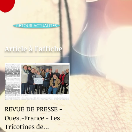
RETOUR ACTUALITÉS
Article à l'affiche
REVUE DE PRESSE -
Revue de Presse -
Ouest-France - Les
Ouest-France - Le
Tricotines de
Fuilet "Le Festival