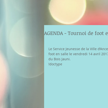
AGENDA - Tournoi de foot e
Le Service Jeunesse de la Ville d’Ance
foot en salle le vendredi 14 avril 20
du Bois Jauni.
!doctype