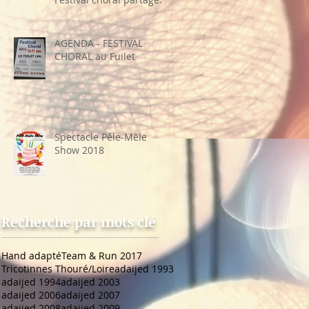
sa recette"
AGENDA - FESTIVAL
CHORAL au Fuilet
Spectacle Pêle-Mêle
Show 2018
Recherche par mots clé
Hand adapté
Team & Run 2017
Tricotinnes Thouré/Loire
adaijed 1993
adaijed 1994
adaijed 2003
adaijed 2006
adaijed 2007
adaijed 2008
adaijed 2009