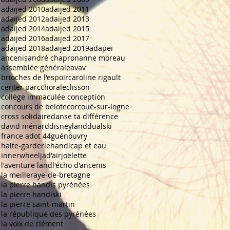
adaijed 2010
adaijed 2011
adaijed 2012
adaijed 2013
adaijed 2014
adaijed 2015
adaijed 2016
adaijed 2017
adaijed 2018
adaijed 2019
adapei
ancenis
andré chapron
anne moreau
assemblée générale
avav
brioches de l'espoir
caroline rigault
center parc
chorale
clisson
collège immaculée conception
concours de belote
corcoué-sur-logne
cross solidaire
danse ta différence
david ménard
disneyland
dualski
france adot 44
guénouvry
halte-garderie
handicap et eau
innerwheel
jad'air
joëlette
l'aventure land
l'écho d'ancenis
la meilleraye-de-bretagne
la pierre handis pyrénées
la pierre handiski
la pierre saint-martin
la république des pyrénées
la voix de clément