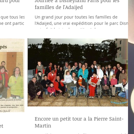
ouru pour
Journée a Disneyland Paris pour les
familles de l'Adaijed
 que tous les
Un grand jour pour toutes les familles de
ne ont participé
l'Adaijed, une vrai expédition pour le parc Disney,
e...
qui a fait la joie des petits et des...
Encore un petit tour a la Pierre Saint-
Martin
et