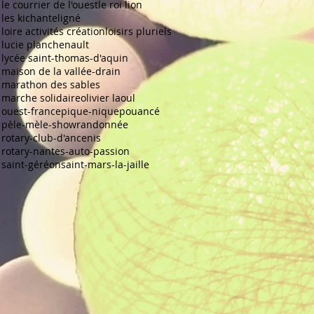
le courrier de l'ouest
le roi lion
les kichante
ligné
loire activités création
loisirs pluriels
lucie planchenault
lycée saint-thomas-d'aquin
maison de la vallée-drain
marathon des sables
marche solidaire
olivier laoul
ouest-france
pique-nique
pouancé
pèle-mèle-show
randonnée
rotary-club-d'ancenis
rotary-nantes-auto-passion
saint-géréon
saint-mars-la-jaille