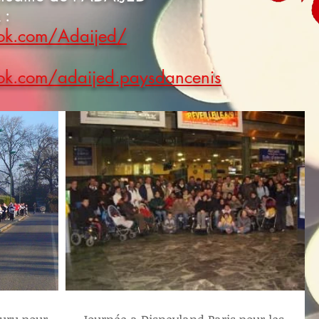
 :
ok.com/Adaijed/
ok.com/adaijed.paysdancenis