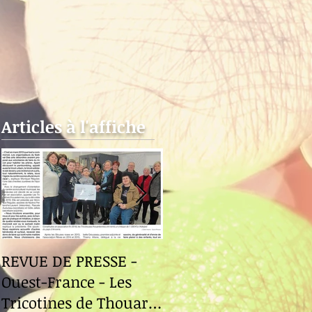
Articles à l'affiche
REVUE DE PRESSE -
Revue de Presse -
Ouest-France - Les
Ouest-France - Le
Tricotines de Thouaré-
Fuilet "Le Festival