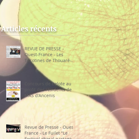
sur-Loire
choral partage sa
recette"
Articles récents
REVUE DE PRESSE -
Ouest-France - Les
Tricotines de Thouaré-
sur-Loire
Concours de belote au
profit des résidents de la
MAS d'Ancenis
Revue de Presse - Ouest-
France - Le Fuilet "Le
Festival choral partage