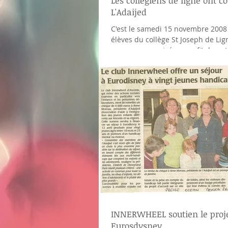
Les collégiens de ligne ont c
L'Adaijed
C'est le samedi 15 novembre 2008
élèves du collège St Joseph de Lig
au cross, organisé au profit de notr
INNERWHEEL soutien le proj
Eurosdysney