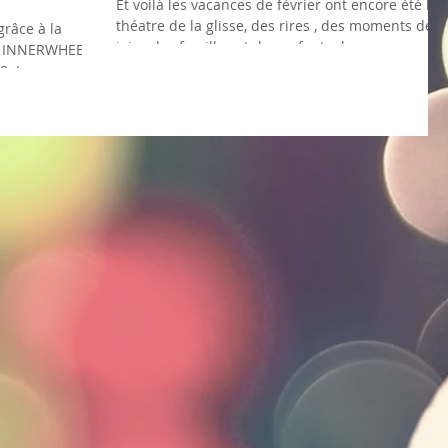
Et voilà les vacances de février ont encore été le
théatre de la glisse, des rires , des moments de
grâce à la
joies des familles et des enfants de...
on INNERWHEEL,
. Le...