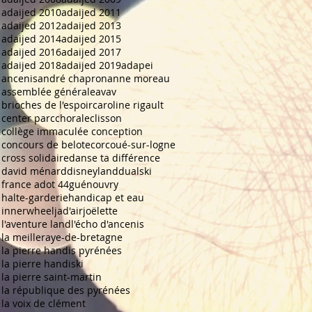
adaijed 2010
adaijed 2011
adaijed 2012
adaijed 2013
adaijed 2014
adaijed 2015
adaijed 2016
adaijed 2017
adaijed 2018
adaijed 2019
adapei
ancenis
andré chapron
anne moreau
assemblée générale
avav
brioches de l'espoir
caroline rigault
center parc
chorale
clisson
collège immaculée conception
concours de belote
corcoué-sur-logne
cross solidaire
danse ta différence
david ménard
disneyland
dualski
france adot 44
guénouvry
halte-garderie
handicap et eau
innerwheel
jad'air
joëlette
l'aventure land
l'écho d'ancenis
la meilleraye-de-bretagne
la pierre handis pyrénées
la pierre handiski
la pierre saint-martin
la république des pyrénées
la voix de clément