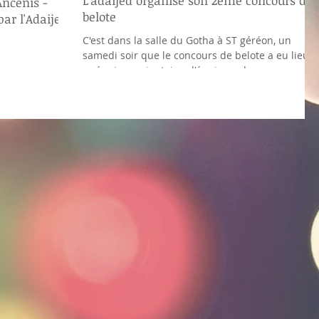
L'adaijed organise son 2ème concours de
Ancenis -
belote
ar l'Adaijed
C'est dans la salle du Gotha à ST géréon, un
samedi soir que le concours de belote a eu lieu, i
a réuni une vingtaine d'équipes. de...