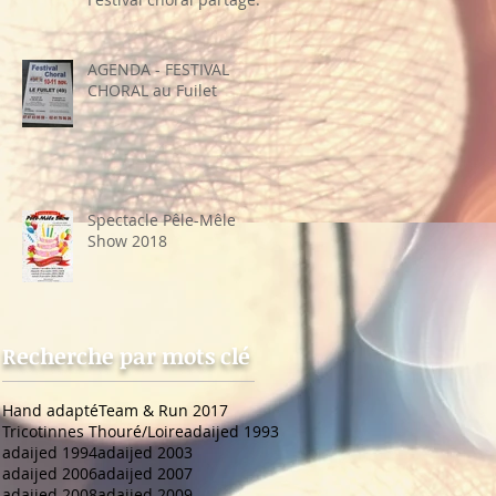
sa recette"
AGENDA - FESTIVAL
CHORAL au Fuilet
Spectacle Pêle-Mêle
Show 2018
Recherche par mots clé
Hand adapté
Team & Run 2017
Tricotinnes Thouré/Loire
adaijed 1993
adaijed 1994
adaijed 2003
adaijed 2006
adaijed 2007
adaijed 2008
adaijed 2009