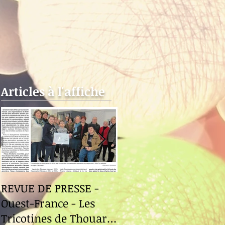
l
Articles à l'affiche
REVUE DE PRESSE -
Revue de Presse -
Ouest-France - Les
Ouest-France - Le
Tricotines de Thouaré-
Fuilet "Le Festival