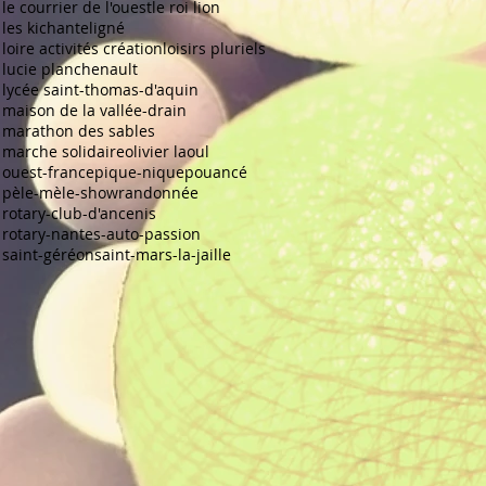
le courrier de l'ouest
le roi lion
les kichante
ligné
loire activités création
loisirs pluriels
lucie planchenault
lycée saint-thomas-d'aquin
maison de la vallée-drain
marathon des sables
marche solidaire
olivier laoul
ouest-france
pique-nique
pouancé
pèle-mèle-show
randonnée
rotary-club-d'ancenis
rotary-nantes-auto-passion
saint-géréon
saint-mars-la-jaille