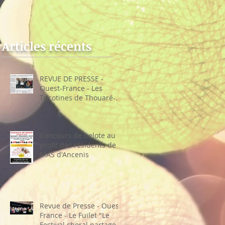
sur-Loire
choral partage sa
recette"
Articles récents
REVUE DE PRESSE -
Ouest-France - Les
Tricotines de Thouaré-
sur-Loire
Concours de belote au
profit des résidents de la
MAS d'Ancenis
Revue de Presse - Ouest-
France - Le Fuilet "Le
Festival choral partage