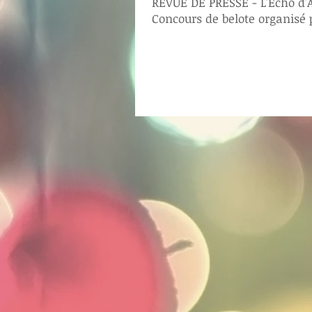
REVUE DE PRESSE - L'Écho d'
Concours de belote organisé p