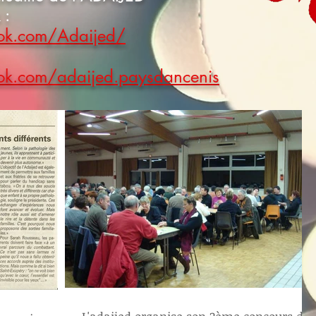
 :
ok.com/Adaijed/
ok.com/adaijed.paysdancenis