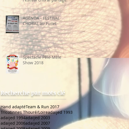
sa recette"
AGENDA - FESTIVAL
CHORAL au Fuilet
Spectacle Pêle-Mêle
Show 2018
Recherche par mots clé
Hand adapté
Team & Run 2017
Tricotinnes Thouré/Loire
adaijed 1993
adaijed 1994
adaijed 2003
adaijed 2006
adaijed 2007
adaijed 2008
adaijed 2009