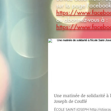
sur la page Facebook
https://www.facebo
ou abonnez-vous à :
https://www.facebo
Une matinée de solidarité à l
Joseph de Couffé
ÉCOLE SAINT-JOSEPH http://stjocou