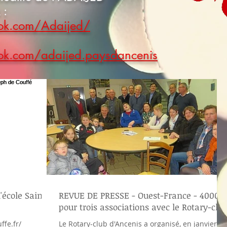
 :
ok.com/Adaijed/
ok.com/adaijed.paysdancenis
'école Saint-
REVUE DE PRESSE - Ouest-France - 4000 €
pour trois associations avec le Rotary-clu
ffe.fr/
Le Rotary-club d'Ancenis a organisé, en janvier,