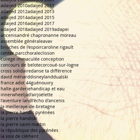
adaijed 2010
adaijed 2011
adaijed 2012
adaijed 2013
adaijed 2014
adaijed 2015
adaijed 2016
adaijed 2017
adaijed 2018
adaijed 2019
adapei
ancenis
andré chapron
anne moreau
assemblée générale
avav
brioches de l'espoir
caroline rigault
center parc
chorale
clisson
collège immaculée conception
concours de belote
corcoué-sur-logne
cross solidaire
danse ta différence
david ménard
disneyland
dualski
france adot 44
guénouvry
halte-garderie
handicap et eau
innerwheel
jad'air
joëlette
l'aventure land
l'écho d'ancenis
la meilleraye-de-bretagne
la pierre handis pyrénées
la pierre handiski
la pierre saint-martin
la république des pyrénées
la voix de clément