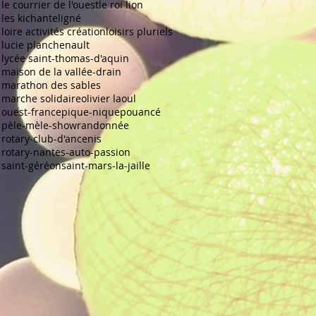
le courrier de l'ouest
le roi lion
les kichante
ligné
loire activités création
loisirs pluriels
lucie planchenault
lycée saint-thomas-d'aquin
maison de la vallée-drain
marathon des sables
marche solidaire
olivier laoul
ouest-france
pique-nique
pouancé
pèle-mèle-show
randonnée
rotary-club-d'ancenis
rotary-nantes-auto-passion
saint-géréon
saint-mars-la-jaille