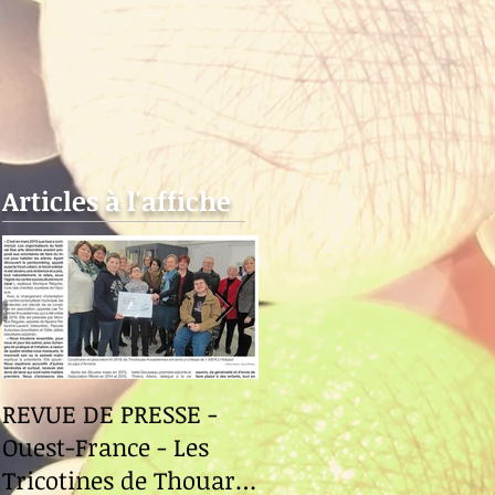
Articles à l'affiche
REVUE DE PRESSE -
Revue de Presse -
Ouest-France - Les
Ouest-France - Le
Tricotines de Thouaré-
Fuilet "Le Festival