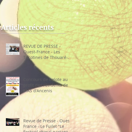
sur-Loire
choral partage sa
recette"
Articles récents
REVUE DE PRESSE -
Ouest-France - Les
Tricotines de Thouaré-
sur-Loire
Concours de belote au
profit des résidents de la
MAS d'Ancenis
Revue de Presse - Ouest-
France - Le Fuilet "Le
Festival choral partage