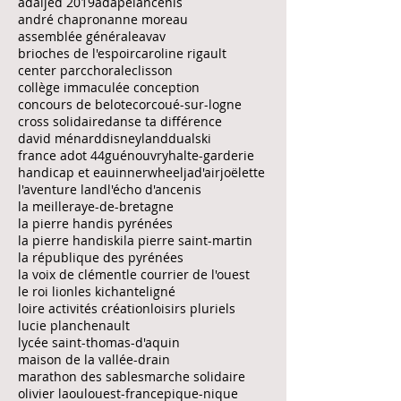
adaijed 1994
adaijed 2003
adaijed 2006
adaijed 2007
adaijed 2008
adaijed 2009
adaijed 2010
adaijed 2011
adaijed 2012
adaijed 2013
adaijed 2014
adaijed 2015
adaijed 2016
adaijed 2017
adaijed 2018
adaijed 2019
adapei
ancenis
andré chapron
anne moreau
assemblée générale
avav
brioches de l'espoir
caroline rigault
center parc
chorale
clisson
collège immaculée conception
concours de belote
corcoué-sur-logne
cross solidaire
danse ta différence
david ménard
disneyland
dualski
france adot 44
guénouvry
halte-garderie
handicap et eau
innerwheel
jad'air
joëlette
l'aventure land
l'écho d'ancenis
la meilleraye-de-bretagne
la pierre handis pyrénées
la pierre handiski
la pierre saint-martin
la république des pyrénées
la voix de clément
le courrier de l'ouest
le roi lion
les kichante
ligné