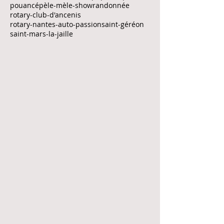
loire activités création
loisirs pluriels
lucie planchenault
lycée saint-thomas-d'aquin
maison de la vallée-drain
marathon des sables
marche solidaire
olivier laoul
ouest-france
pique-nique
pouancé
pèle-mèle-show
randonnée
rotary-club-d'ancenis
rotary-nantes-auto-passion
saint-géréon
saint-mars-la-jaille