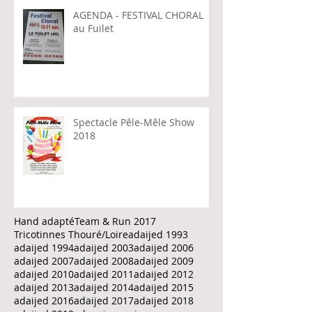
Revue de Presse - Ouest-
France - Le Fuilet "Le Festival
choral partage sa recette"
AGENDA - FESTIVAL CHORAL
au Fuilet
Spectacle Pêle-Mêle Show
2018
Hand adapté
Team & Run 2017
Tricotinnes Thouré/Loire
adaijed 1993